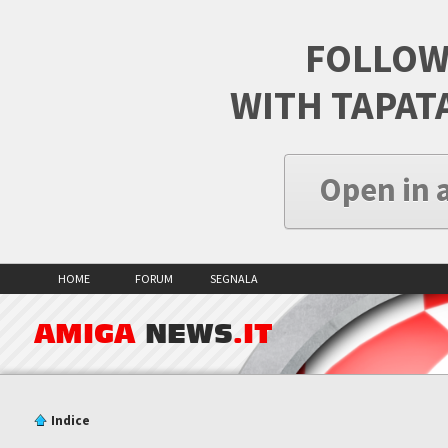
FOLLOW
WITH TAPAT
Open in 
HOME
FORUM
SEGNALA
AMIGA
NEWS
.IT
Indice