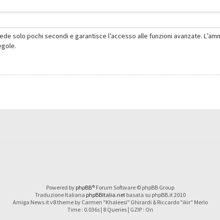
hiede solo pochi secondi e garantisce l’accesso alle funzioni avanzate. L’am
regole.
Powered by
phpBB
® Forum Software © phpBB Group
Traduzione Italiana
phpBBItalia.net
basata su phpBB.it 2010
Amiga News.it v8 theme by Carmen "Khaleesi" Ghirardi & Riccardo "ikir" Merlo
Time : 0.036s | 8 Queries | GZIP : On