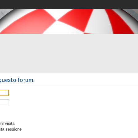
 questo forum.
i visita
sta sessione