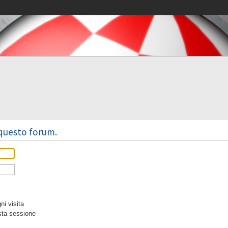
 questo forum.
i visita
sta sessione