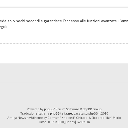
hiede solo pochi secondi e garantisce l’accesso alle funzioni avanzate. L’am
regole.
Powered by
phpBB
® Forum Software © phpBB Group
Traduzione Italiana
phpBBItalia.net
basata su phpBB.it 2010
Amiga News.it v8 theme by Carmen "Khaleesi" Ghirardi & Riccardo "ikir" Merlo
Time : 0.073s | 10 Queries | GZIP : On