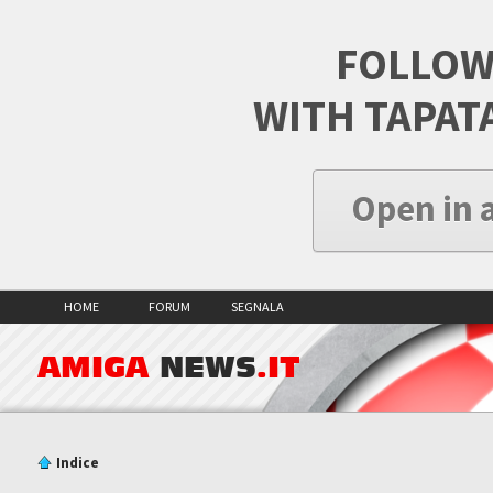
FOLLOW
WITH TAPAT
Open in 
HOME
FORUM
SEGNALA
AMIGA
NEWS
.IT
Indice