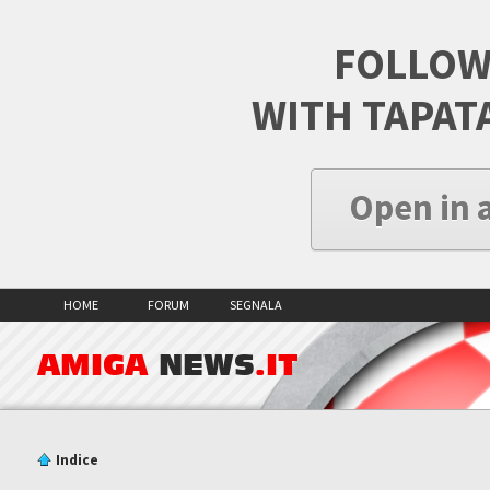
FOLLOW
WITH TAPAT
Open in 
HOME
FORUM
SEGNALA
AMIGA
NEWS
.IT
Indice