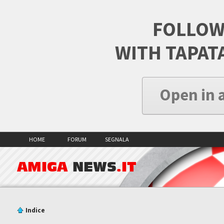
FOLLOW
WITH TAPAT
Open in 
HOME
FORUM
SEGNALA
AMIGA
NEWS
.IT
Indice