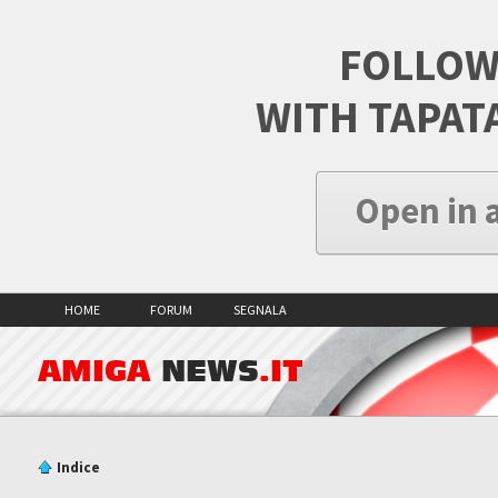
FOLLOW
WITH TAPAT
Open in 
HOME
FORUM
SEGNALA
AMIGA
NEWS
.IT
Indice