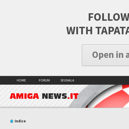
FOLLOW
WITH TAPAT
Open in 
HOME
FORUM
SEGNALA
AMIGA
NEWS
.IT
Indice