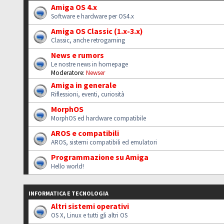
Amiga OS 4.x
Software e hardware per OS4.x
Amiga OS Classic (1.x-3.x)
Classic, anche retrogaming
News e rumors
Le nostre news in homepage
Moderatore:
Newser
Amiga in generale
Riflessioni, eventi, curiosità
MorphOS
MorphOS ed hardware compatibile
AROS e compatibili
AROS, sistemi compatibili ed emulatori
Programmazione su Amiga
Hello world!
INFORMATICA E TECNOLOGIA
Altri sistemi operativi
OS X, Linux e tutti gli altri OS