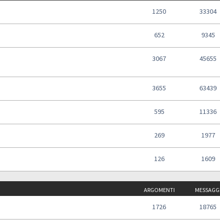
1250
33304
652
9345
3067
45655
3655
63439
595
11336
269
1977
126
1609
ARGOMENTI
MESSAGG
1726
18765