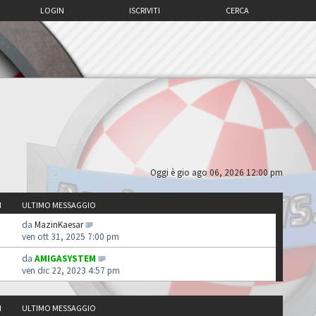
LOGIN
ISCRIVITI
CERCA
Oggi è gio ago 06, 2026 12:00 pm
I
ULTIMO MESSAGGIO
da
MazinKaesar
ven ott 31, 2025 7:00 pm
da
AMIGASYSTEM
ven dic 22, 2023 4:57 pm
I
ULTIMO MESSAGGIO