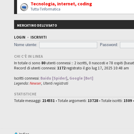
Tecnologia, internet, coding
Tutta l'informatica
MERCATINO DELL'USATO
LOGIN
•
ISCRIVITI
Nome utente:
Password:
CHI C’È IN LINEA
In totale ci sono
80
utenti connessi :: 2 iscritti, 0 nascosti e 78 ospiti (basat
Record di utenti connessi:
1172
registrato il gio lug 17, 2025 10:48 am
Iscritti connessi:
Baidu [Spider]
,
Google [Bot]
Legenda:
Newser
,
Utenti registrati
STATISTICHE
Totale messaggi:
214551
• Totale argomenti:
13728
• Totale iscritti:
1509
•