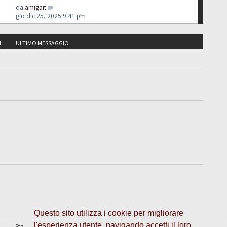
da
amigait
gio dic 25, 2025 9:41 pm
I
ULTIMO MESSAGGIO
Questo sito utilizza i cookie per migliorare
l'esperienza utente, navigando accetti il loro
Staff
•
Cancella cookie
• Tutti gli orari sono UTC + 1 ora [
ora legale
]