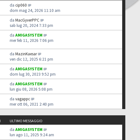
da
cip060
dom mag 24, 2026 11:10 am
da
MacGyverPPC
sab lug 20, 2024 7:33 pm
da
AMIGASYSTEM
mer feb 11, 2026 7:06 pm
da
MazinKaesar
ven dic 12, 2025 6:21 pm
da
AMIGASYSTEM
dom lug 30, 2023 9:52 pm
da
AMIGASYSTEM
lun giu 08, 2026 5:08 pm
da
vagappc
mer ott 06, 2021 2:40 pm
I
ULTIMO MESSAGGIO
da
AMIGASYSTEM
lun ago 11, 2025 9:24 am