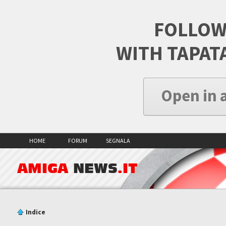
FOLLOW
WITH TAPAT
Open in 
HOME
FORUM
SEGNALA
AMIGA
NEWS
.IT
Indice