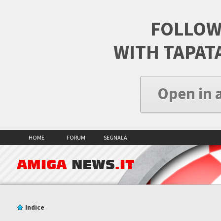
FOLLOW
WITH TAPAT
Open in 
HOME
FORUM
SEGNALA
AMIGA
NEWS
.IT
Indice