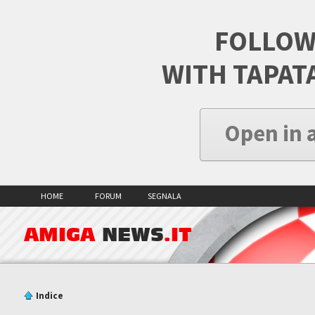
FOLLOW
WITH TAPAT
Open in 
HOME
FORUM
SEGNALA
AMIGA
NEWS
.IT
Indice