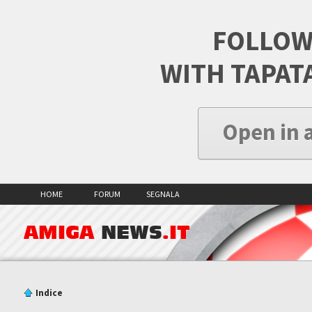
FOLLOW
WITH TAPAT
Open in 
HOME
FORUM
SEGNALA
AMIGA
NEWS
.IT
Indice