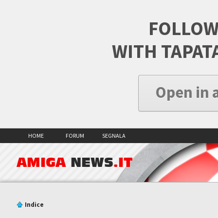
FOLLOW
WITH TAPAT
Open in 
HOME
FORUM
SEGNALA
AMIGA
NEWS
.IT
Indice