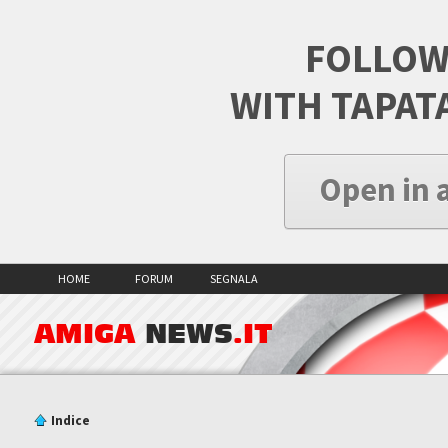
FOLLOW
WITH TAPAT
Open in 
HOME
FORUM
SEGNALA
AMIGA
NEWS
.IT
Indice