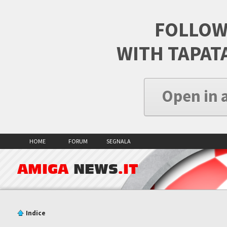
FOLLOW
WITH TAPAT
Open in 
HOME
FORUM
SEGNALA
AMIGA
NEWS
.IT
Indice