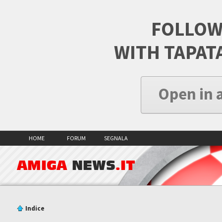
FOLLOW
WITH TAPAT
Open in 
HOME
FORUM
SEGNALA
AMIGA
NEWS
.IT
Indice