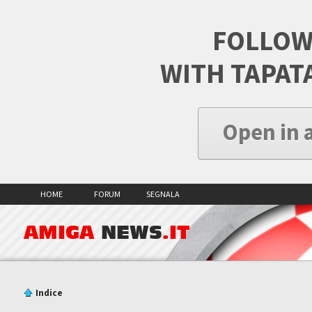
FOLLOW
WITH TAPAT
Open in 
HOME
FORUM
SEGNALA
AMIGA
NEWS
.IT
Indice