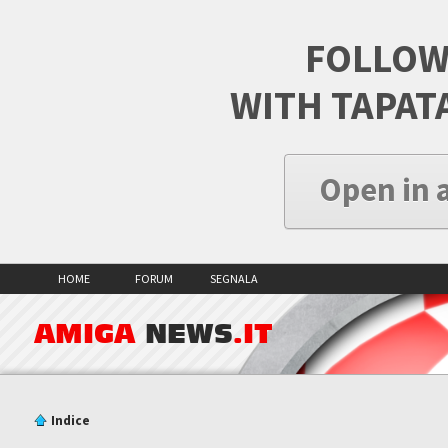
FOLLOW
WITH TAPAT
Open in 
HOME
FORUM
SEGNALA
AMIGA
NEWS
.IT
Indice