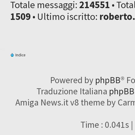
Totale messaggi:
214551
• Tot
1509
• Ultimo iscritto:
roberto
Indice
Powered by
phpBB
® F
Traduzione Italiana
phpBBI
Amiga News.it v8 theme by Carme
Time : 0.041s |