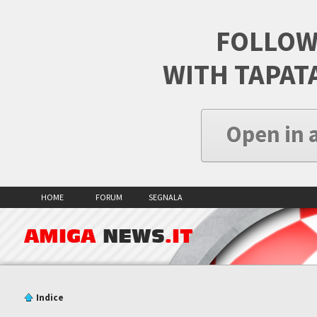
FOLLOW
WITH TAPAT
Open in 
HOME
FORUM
SEGNALA
AMIGA
NEWS
.IT
Indice