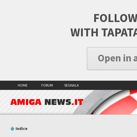
FOLLOW
WITH TAPAT
Open in 
HOME
FORUM
SEGNALA
AMIGA
NEWS
.IT
Indice