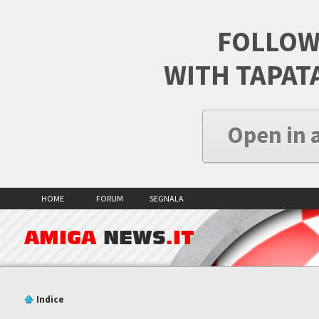
FOLLOW
WITH TAPAT
Open in 
HOME
FORUM
SEGNALA
AMIGA
NEWS
.IT
Indice