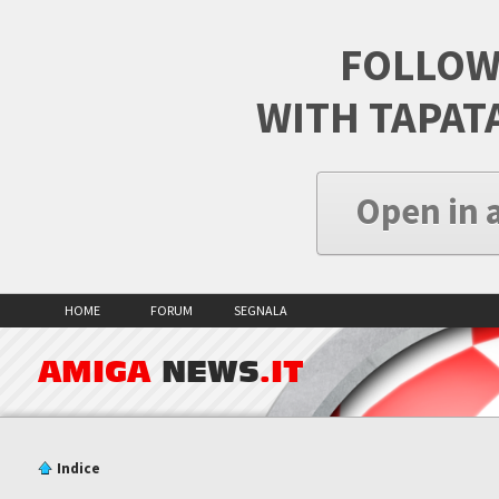
FOLLOW
WITH TAPAT
Open in 
HOME
FORUM
SEGNALA
AMIGA
NEWS
.IT
Indice