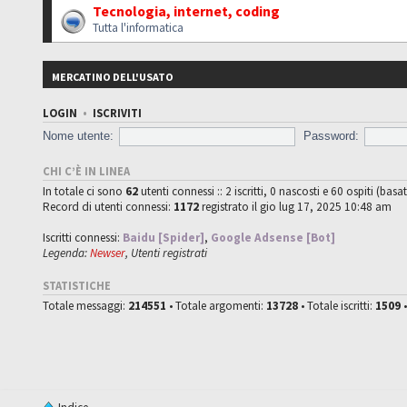
Tecnologia, internet, coding
Tutta l'informatica
MERCATINO DELL'USATO
LOGIN
•
ISCRIVITI
Nome utente:
Password:
CHI C’È IN LINEA
In totale ci sono
62
utenti connessi :: 2 iscritti, 0 nascosti e 60 ospiti (basat
Record di utenti connessi:
1172
registrato il gio lug 17, 2025 10:48 am
Iscritti connessi:
Baidu [Spider]
,
Google Adsense [Bot]
Legenda:
Newser
,
Utenti registrati
STATISTICHE
Totale messaggi:
214551
• Totale argomenti:
13728
• Totale iscritti:
1509
•