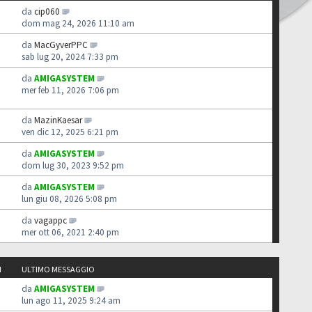
da
cip060
dom mag 24, 2026 11:10 am
da
MacGyverPPC
sab lug 20, 2024 7:33 pm
da
AMIGASYSTEM
mer feb 11, 2026 7:06 pm
da
MazinKaesar
ven dic 12, 2025 6:21 pm
da
AMIGASYSTEM
dom lug 30, 2023 9:52 pm
da
AMIGASYSTEM
lun giu 08, 2026 5:08 pm
da
vagappc
mer ott 06, 2021 2:40 pm
I
ULTIMO MESSAGGIO
da
AMIGASYSTEM
lun ago 11, 2025 9:24 am