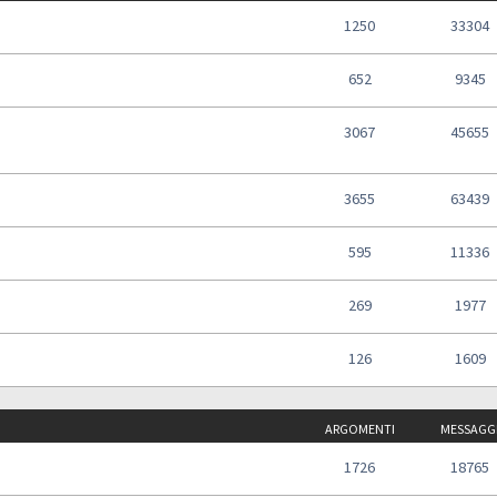
1250
33304
652
9345
3067
45655
3655
63439
595
11336
269
1977
126
1609
ARGOMENTI
MESSAGG
1726
18765