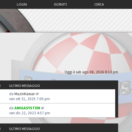
LOGIN
ISCRIVITI
CERCA
Oggi è sab ago 08, 2026 8:13 pm
I
ULTIMO MESSAGGIO
da
MazinKaesar
ven ott 31, 2025 7:00 pm
da
AMIGASYSTEM
ven dic 22, 2023 4:57 pm
I
ULTIMO MESSAGGIO