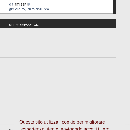
da
amigait
gio dic 25, 2025 9:41 pm
I
ULTIMO MESSAGGIO
Questo sito utilizza i cookie per migliorare
l'esperienza utente, navigando accetti il loro
Staff
•
Cancella cookie
• Tutti gli orari sono UTC + 1 ora [
ora legale
]