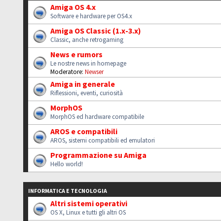
Amiga OS 4.x
Software e hardware per OS4.x
Amiga OS Classic (1.x-3.x)
Classic, anche retrogaming
News e rumors
Le nostre news in homepage
Moderatore:
Newser
Amiga in generale
Riflessioni, eventi, curiosità
MorphOS
MorphOS ed hardware compatibile
AROS e compatibili
AROS, sistemi compatibili ed emulatori
Programmazione su Amiga
Hello world!
INFORMATICA E TECNOLOGIA
Altri sistemi operativi
OS X, Linux e tutti gli altri OS