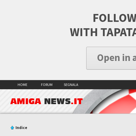
FOLLOW
WITH TAPAT
Open in 
HOME
FORUM
SEGNALA
AMIGA
NEWS
.IT
Indice