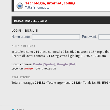
Tecnologia, internet, coding
Tutta l'informatica
MERCATINO DELL'USATO
LOGIN
•
ISCRIVITI
Nome utente:
Password:
CHI C’È IN LINEA
In totale ci sono
156
utenti connessi :: 2 iscritti, 0 nascosti e 154 ospiti (ba
Record di utenti connessi:
1172
registrato il gio lug 17, 2025 10:48 am
Iscritti connessi:
Baidu [Spider]
,
Google [Bot]
Legenda:
Newser
,
Utenti registrati
STATISTICHE
Totale messaggi:
214551
• Totale argomenti:
13728
• Totale iscritti:
1509
•