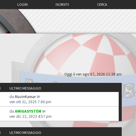
LOGIN
ISCRIVITI
CERCA
Oggi è ven ago 07, 2026 11:28 am
I
ULTIMO MESSAGGIO
da
MazinKaesar
ven ott 31, 2025 7:00 pm
da
AMIGASYSTEM
ven dic 22, 2023 4:57 pm
I
ULTIMO MESSAGGIO