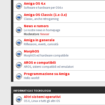
Amiga OS 4.x
Software e hardware per OS4.x
Amiga OS Classic (1.x-3.x)
Classic, anche retrogaming
News e rumors
Le nostre news in homepage
Moderatore:
Newser
Amiga in generale
Riflessioni, eventi, curiosità
MorphOS
MorphOS ed hardware compatibile
AROS e compatibili
AROS, sistemi compatibili ed emulatori
Programmazione su Amiga
Hello world!
INFORMATICA E TECNOLOGIA
Altri sistemi operativi
OS X, Linux e tutti gli altri OS