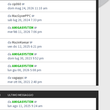
da
cip060
dom mag 24, 2026 11:10 am
da
MacGyverPPC
sab lug 20, 2024 7:33 pm
da
AMIGASYSTEM
mer feb 11, 2026 7:06 pm
da
MazinKaesar
ven dic 12, 2025 6:21 pm
da
AMIGASYSTEM
dom lug 30, 2023 9:52 pm
da
AMIGASYSTEM
lun giu 08, 2026 5:08 pm
da
vagappc
mer ott 06, 2021 2:40 pm
I
ULTIMO MESSAGGIO
da
AMIGASYSTEM
lun ago 11, 2025 9:24 am