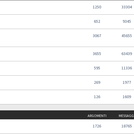
1250
33304
652
9345
3067
45655
3655
63439
595
11336
269
1977
126
1609
ARGOMENTI
MESSAGG
1726
18765