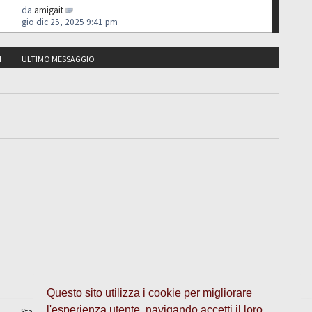
da
amigait
gio dic 25, 2025 9:41 pm
I
ULTIMO MESSAGGIO
Questo sito utilizza i cookie per migliorare
l'esperienza utente, navigando accetti il loro
Staff
•
Cancella cookie
• Tutti gli orari sono UTC + 1 ora [
ora legale
]