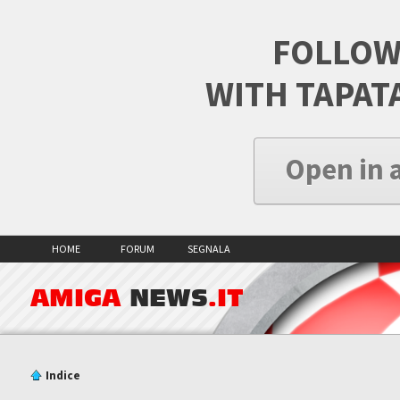
FOLLOW
WITH TAPAT
Open in 
HOME
FORUM
SEGNALA
AMIGA
NEWS
.IT
Indice