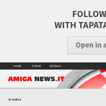
FOLLOW
WITH TAPAT
Open in 
HOME
FORUM
SEGNALA
AMIGA
NEWS
.IT
Indice