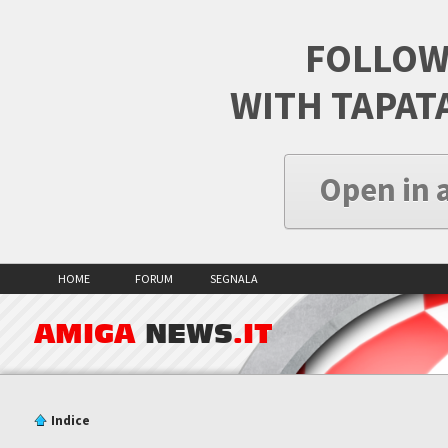
FOLLOW
WITH TAPAT
Open in 
HOME
FORUM
SEGNALA
AMIGA
NEWS
.IT
Indice