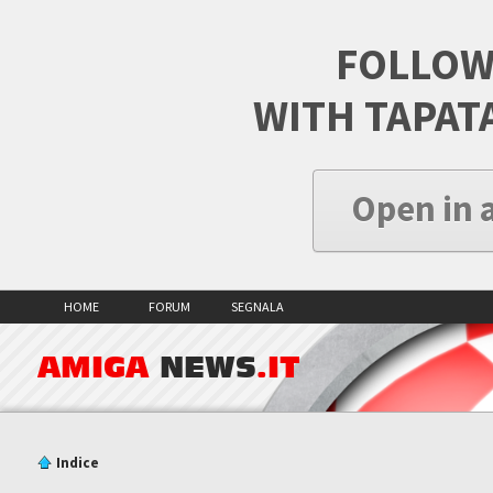
FOLLOW
WITH TAPAT
Open in 
HOME
FORUM
SEGNALA
AMIGA
NEWS
.IT
Indice