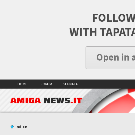
FOLLOW
WITH TAPAT
Open in 
HOME
FORUM
SEGNALA
AMIGA
NEWS
.IT
Indice