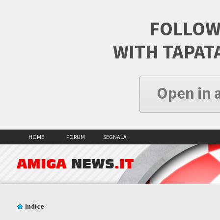
FOLLOW
WITH TAPAT
Open in 
HOME
FORUM
SEGNALA
AMIGA
NEWS
.IT
Indice