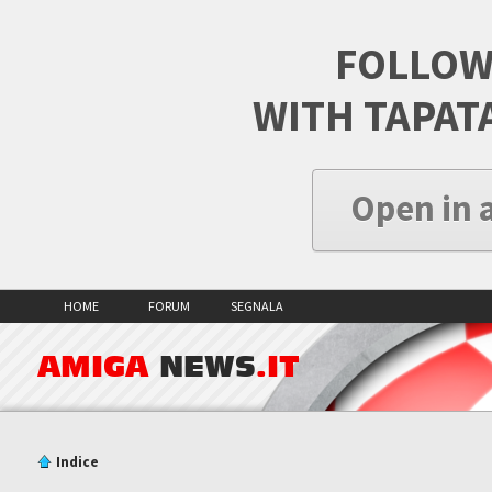
FOLLOW
WITH TAPAT
Open in 
HOME
FORUM
SEGNALA
AMIGA
NEWS
.IT
Indice