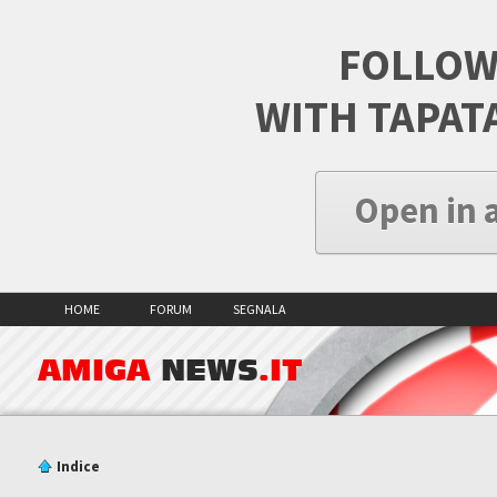
FOLLOW
WITH TAPAT
Open in 
HOME
FORUM
SEGNALA
AMIGA
NEWS
.IT
Indice