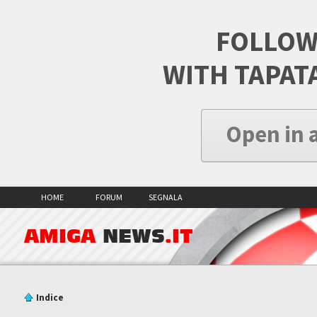
FOLLOW
WITH TAPAT
Open in 
HOME
FORUM
SEGNALA
AMIGA
NEWS
.IT
Indice