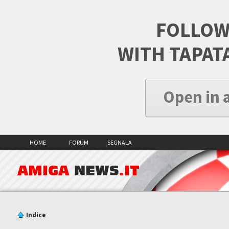
FOLLOW
WITH TAPAT
Open in 
HOME
FORUM
SEGNALA
AMIGA
NEWS
.IT
Indice