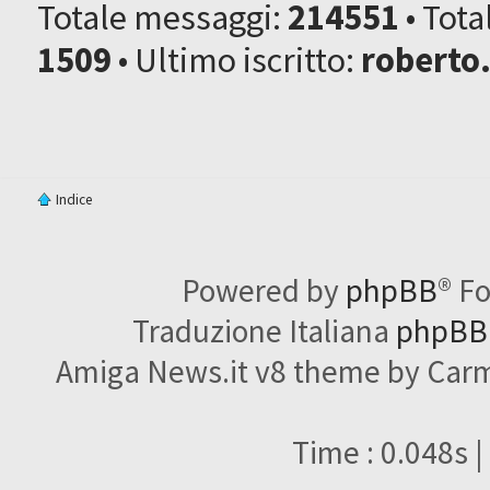
Totale messaggi:
214551
• Tot
1509
• Ultimo iscritto:
roberto
Indice
Powered by
phpBB
® F
Traduzione Italiana
phpBBI
Amiga News.it v8 theme by Carme
Time : 0.048s |