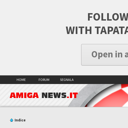
FOLLOW
WITH TAPAT
Open in 
HOME
FORUM
SEGNALA
AMIGA
NEWS
.IT
Indice