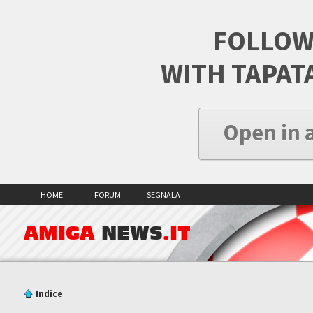
FOLLOW
WITH TAPAT
Open in 
HOME
FORUM
SEGNALA
AMIGA
NEWS
.IT
Indice