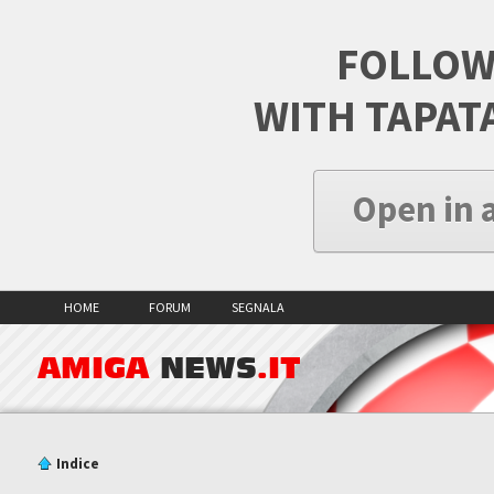
FOLLOW
WITH TAPAT
Open in 
HOME
FORUM
SEGNALA
AMIGA
NEWS
.IT
Indice