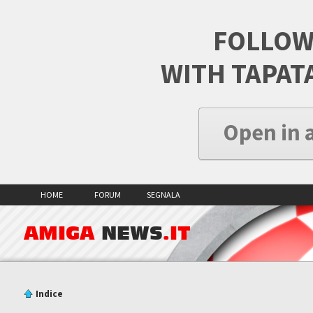
FOLLOW
WITH TAPAT
Open in 
HOME
FORUM
SEGNALA
AMIGA
NEWS
.IT
Indice