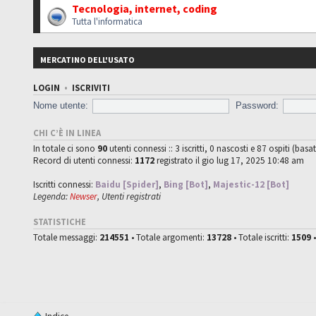
Tecnologia, internet, coding
Tutta l'informatica
MERCATINO DELL'USATO
LOGIN
•
ISCRIVITI
Nome utente:
Password:
CHI C’È IN LINEA
In totale ci sono
90
utenti connessi :: 3 iscritti, 0 nascosti e 87 ospiti (basat
Record di utenti connessi:
1172
registrato il gio lug 17, 2025 10:48 am
Iscritti connessi:
Baidu [Spider]
,
Bing [Bot]
,
Majestic-12 [Bot]
Legenda:
Newser
,
Utenti registrati
STATISTICHE
Totale messaggi:
214551
• Totale argomenti:
13728
• Totale iscritti:
1509
•