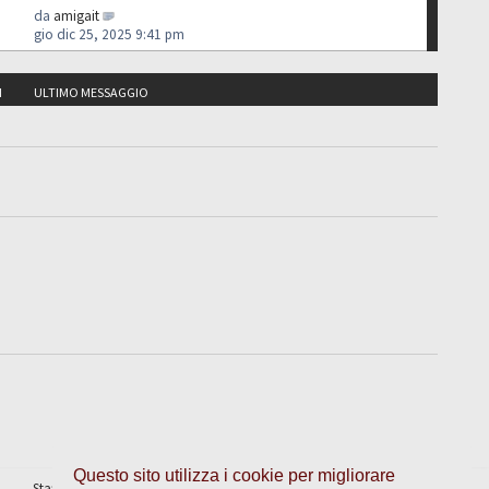
da
amigait
gio dic 25, 2025 9:41 pm
I
ULTIMO MESSAGGIO
Questo sito utilizza i cookie per migliorare
Staff
•
Cancella cookie
• Tutti gli orari sono UTC + 1 ora [
ora legale
]