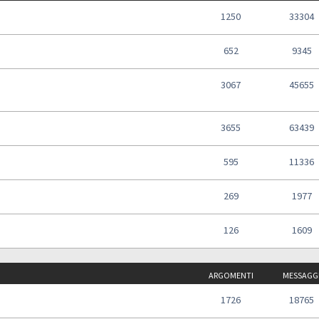
1250
33304
652
9345
3067
45655
3655
63439
595
11336
269
1977
126
1609
ARGOMENTI
MESSAGG
1726
18765