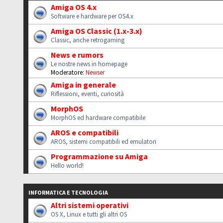
Amiga OS 4.x
Software e hardware per OS4.x
Amiga OS Classic (1.x-3.x)
Classic, anche retrogaming
News e rumors
Le nostre news in homepage
Moderatore:
Newser
Amiga in generale
Riflessioni, eventi, curiosità
MorphOS
MorphOS ed hardware compatibile
AROS e compatibili
AROS, sistemi compatibili ed emulatori
Programmazione su Amiga
Hello world!
INFORMATICA E TECNOLOGIA
Altri sistemi operativi
OS X, Linux e tutti gli altri OS