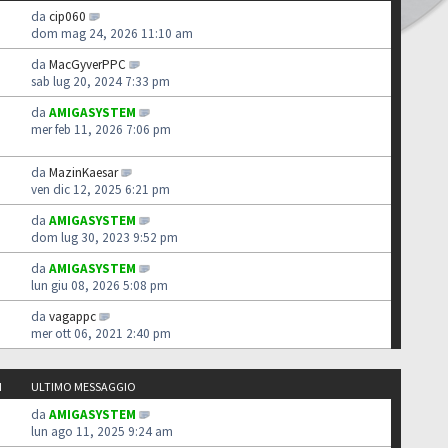
da
cip060
dom mag 24, 2026 11:10 am
da
MacGyverPPC
sab lug 20, 2024 7:33 pm
da
AMIGASYSTEM
mer feb 11, 2026 7:06 pm
da
MazinKaesar
ven dic 12, 2025 6:21 pm
da
AMIGASYSTEM
dom lug 30, 2023 9:52 pm
da
AMIGASYSTEM
lun giu 08, 2026 5:08 pm
da
vagappc
mer ott 06, 2021 2:40 pm
I
ULTIMO MESSAGGIO
da
AMIGASYSTEM
lun ago 11, 2025 9:24 am