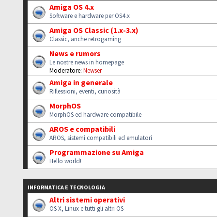
Amiga OS 4.x
Software e hardware per OS4.x
Amiga OS Classic (1.x-3.x)
Classic, anche retrogaming
News e rumors
Le nostre news in homepage
Moderatore:
Newser
Amiga in generale
Riflessioni, eventi, curiosità
MorphOS
MorphOS ed hardware compatibile
AROS e compatibili
AROS, sistemi compatibili ed emulatori
Programmazione su Amiga
Hello world!
INFORMATICA E TECNOLOGIA
Altri sistemi operativi
OS X, Linux e tutti gli altri OS