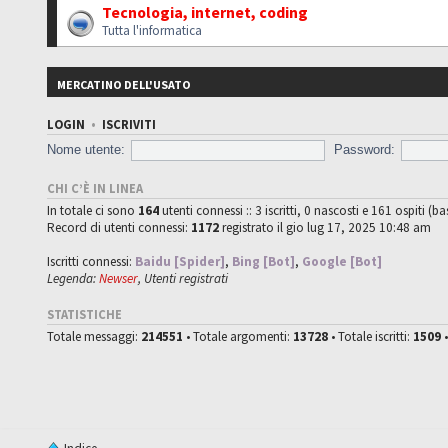
Tecnologia, internet, coding
Tutta l'informatica
MERCATINO DELL'USATO
LOGIN
•
ISCRIVITI
Nome utente:
Password:
CHI C’È IN LINEA
In totale ci sono
164
utenti connessi :: 3 iscritti, 0 nascosti e 161 ospiti (ba
Record di utenti connessi:
1172
registrato il gio lug 17, 2025 10:48 am
Iscritti connessi:
Baidu [Spider]
,
Bing [Bot]
,
Google [Bot]
Legenda:
Newser
,
Utenti registrati
STATISTICHE
Totale messaggi:
214551
• Totale argomenti:
13728
• Totale iscritti:
1509
•