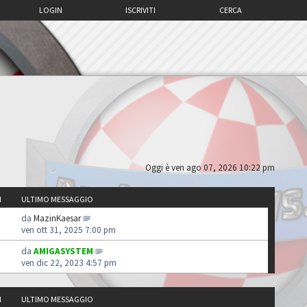
LOGIN
ISCRIVITI
CERCA
Oggi è ven ago 07, 2026 10:22 pm
I
ULTIMO MESSAGGIO
da
MazinKaesar
ven ott 31, 2025 7:00 pm
da
AMIGASYSTEM
ven dic 22, 2023 4:57 pm
I
ULTIMO MESSAGGIO