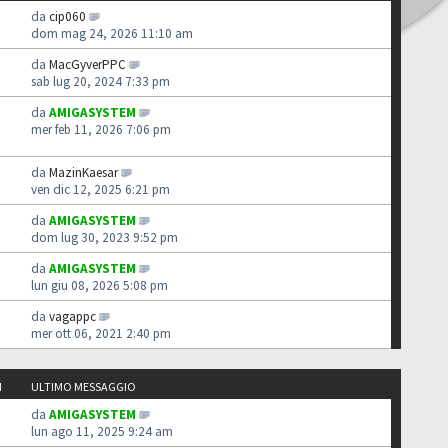
da
cip060
dom mag 24, 2026 11:10 am
da
MacGyverPPC
sab lug 20, 2024 7:33 pm
da
AMIGASYSTEM
mer feb 11, 2026 7:06 pm
da
MazinKaesar
ven dic 12, 2025 6:21 pm
da
AMIGASYSTEM
dom lug 30, 2023 9:52 pm
da
AMIGASYSTEM
lun giu 08, 2026 5:08 pm
da
vagappc
mer ott 06, 2021 2:40 pm
I
ULTIMO MESSAGGIO
da
AMIGASYSTEM
lun ago 11, 2025 9:24 am