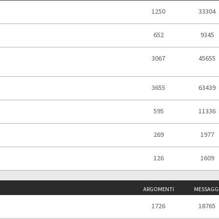
1250
33304
652
9345
3067
45655
3655
63439
595
11336
269
1977
126
1609
ARGOMENTI
MESSAGG
1726
18765