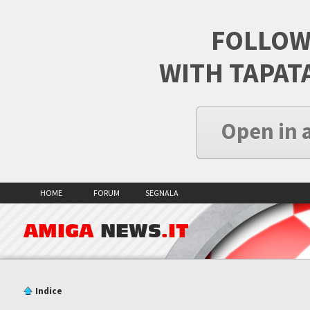
FOLLOW
WITH TAPAT
Open in 
HOME
FORUM
SEGNALA
AMIGA
NEWS
.IT
Indice