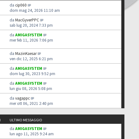
da
cip060
dom mag 24, 2026 11:10 am
da
MacGyverPPC
sab lug 20, 2024 7:33 pm
da
AMIGASYSTEM
mer feb 11, 2026 7:06 pm
da
MazinKaesar
ven dic 12, 2025 6:21 pm
da
AMIGASYSTEM
dom lug 30, 2023 9:52 pm
da
AMIGASYSTEM
lun giu 08, 2026 5:08 pm
da
vagappc
mer ott 06, 2021 2:40 pm
I
ULTIMO MESSAGGIO
da
AMIGASYSTEM
lun ago 11, 2025 9:24 am