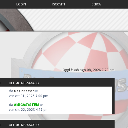
LOGIN
ISCRIVITI
CERCA
Oggi è sab ago 08, 2026 7:23 am
I
ULTIMO MESSAGGIO
da
MazinKaesar
ven ott 31, 2025 7:00 pm
da
AMIGASYSTEM
ven dic 22, 2023 4:57 pm
I
ULTIMO MESSAGGIO