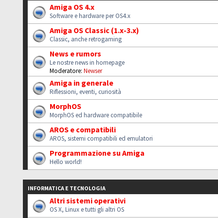
Amiga OS 4.x
Software e hardware per OS4.x
Amiga OS Classic (1.x-3.x)
Classic, anche retrogaming
News e rumors
Le nostre news in homepage
Moderatore:
Newser
Amiga in generale
Riflessioni, eventi, curiosità
MorphOS
MorphOS ed hardware compatibile
AROS e compatibili
AROS, sistemi compatibili ed emulatori
Programmazione su Amiga
Hello world!
INFORMATICA E TECNOLOGIA
Altri sistemi operativi
OS X, Linux e tutti gli altri OS