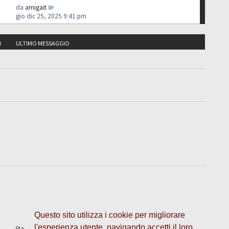
da
amigait
gio dic 25, 2025 9:41 pm
I
ULTIMO MESSAGGIO
Questo sito utilizza i cookie per migliorare
l'esperienza utente, navigando accetti il loro
Staff
•
Cancella cookie
• Tutti gli orari sono UTC + 1 ora [
ora legale
]