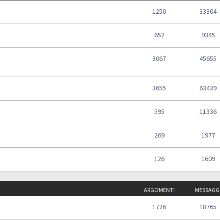
1250
33304
652
9345
3067
45655
3655
63439
595
11336
269
1977
126
1609
ARGOMENTI
MESSAGG
1726
18765