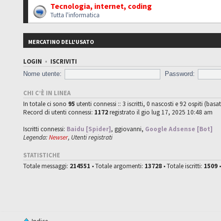
Tecnologia, internet, coding
Tutta l'informatica
MERCATINO DELL'USATO
LOGIN
•
ISCRIVITI
Nome utente:
Password:
CHI C’È IN LINEA
In totale ci sono
95
utenti connessi :: 3 iscritti, 0 nascosti e 92 ospiti (basat
Record di utenti connessi:
1172
registrato il gio lug 17, 2025 10:48 am
Iscritti connessi:
Baidu [Spider]
,
ggiovanni
,
Google Adsense [Bot]
Legenda:
Newser
,
Utenti registrati
STATISTICHE
Totale messaggi:
214551
• Totale argomenti:
13728
• Totale iscritti:
1509
•