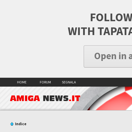
FOLLOW
WITH TAPAT
Open in 
HOME
FORUM
SEGNALA
AMIGA
NEWS
.IT
Indice