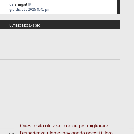
da
amigait
gio dic 25, 2025 9:41 pm
I
ULTIMO MESSAGGIO
Questo sito utilizza i cookie per migliorare
l'esperienza utente, navigando accetti il loro
Staff
•
Cancella cookie
• Tutti gli orari sono UTC + 1 ora [
ora legale
]