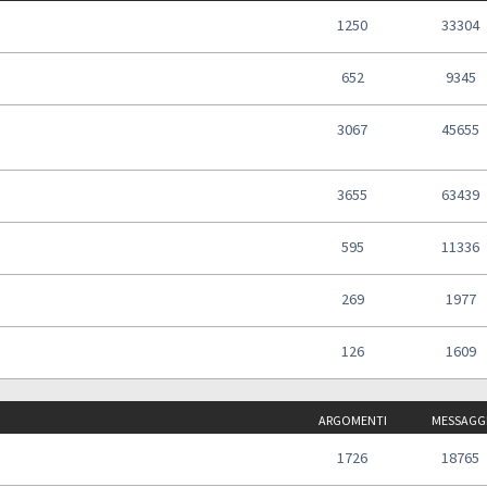
1250
33304
652
9345
3067
45655
3655
63439
595
11336
269
1977
126
1609
ARGOMENTI
MESSAGG
1726
18765