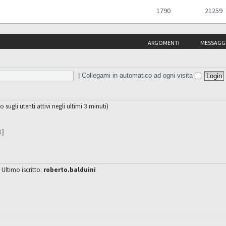
1790
21259
ARGOMENTI
MESSAGG
|
Collegami in automatico ad ogni visita
o sugli utenti attivi negli ultimi 3 minuti)
t]
 Ultimo iscritto:
roberto.balduini