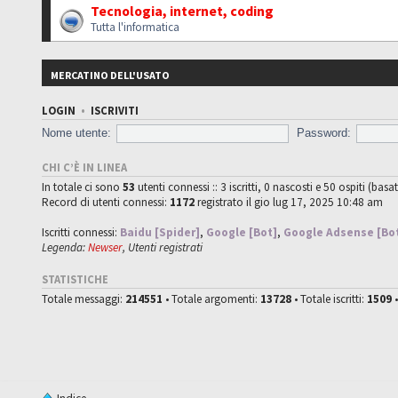
Tecnologia, internet, coding
Tutta l'informatica
MERCATINO DELL'USATO
LOGIN
•
ISCRIVITI
Nome utente:
Password:
CHI C’È IN LINEA
In totale ci sono
53
utenti connessi :: 3 iscritti, 0 nascosti e 50 ospiti (basat
Record di utenti connessi:
1172
registrato il gio lug 17, 2025 10:48 am
Iscritti connessi:
Baidu [Spider]
,
Google [Bot]
,
Google Adsense [Bo
Legenda:
Newser
,
Utenti registrati
STATISTICHE
Totale messaggi:
214551
• Totale argomenti:
13728
• Totale iscritti:
1509
•