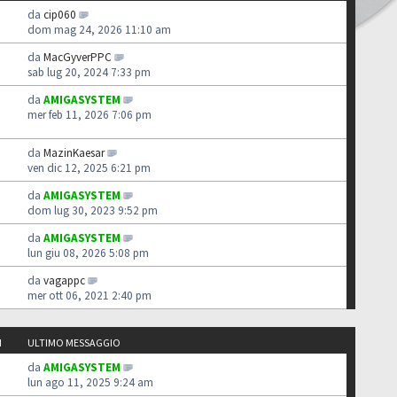
da
cip060
dom mag 24, 2026 11:10 am
da
MacGyverPPC
sab lug 20, 2024 7:33 pm
da
AMIGASYSTEM
mer feb 11, 2026 7:06 pm
da
MazinKaesar
ven dic 12, 2025 6:21 pm
da
AMIGASYSTEM
dom lug 30, 2023 9:52 pm
da
AMIGASYSTEM
lun giu 08, 2026 5:08 pm
da
vagappc
mer ott 06, 2021 2:40 pm
I
ULTIMO MESSAGGIO
da
AMIGASYSTEM
lun ago 11, 2025 9:24 am