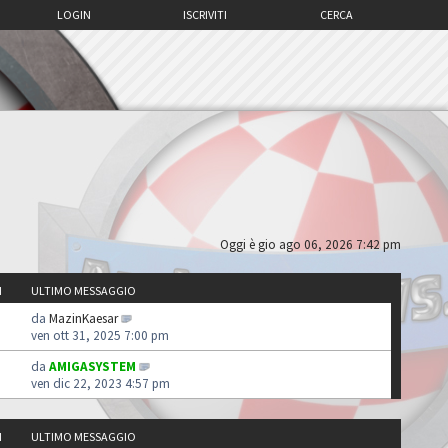
LOGIN
ISCRIVITI
CERCA
Oggi è gio ago 06, 2026 7:42 pm
I
ULTIMO MESSAGGIO
da
MazinKaesar
ven ott 31, 2025 7:00 pm
da
AMIGASYSTEM
ven dic 22, 2023 4:57 pm
I
ULTIMO MESSAGGIO