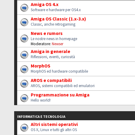
Amiga OS 4.x
Software e hardware per OS4.x
Amiga OS Classic (1.x-3.x)
Classic, anche retrogaming
News e rumors
Le nostre news in homepage
Moderatore:
Newser
Amiga in generale
Riflessioni, eventi, curiosità
MorphOS
MorphOS ed hardware compatibile
AROS e compatibili
AROS, sistemi compatibili ed emulatori
Programmazione su Amiga
Hello world!
INFORMATICA E TECNOLOGIA
Altri sistemi operativi
OS X, Linux e tutti gli altri OS