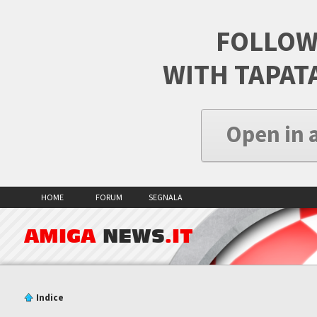
FOLLOW
WITH TAPAT
Open in 
HOME
FORUM
SEGNALA
AMIGA
NEWS
.IT
Indice