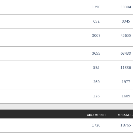
1250
33304
652
9345
3067
45655
3655
63439
595
11336
269
1977
126
1609
ARGOMENTI
MESSAGG
1726
18765