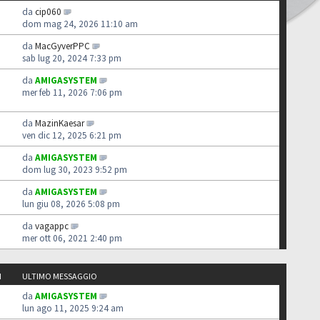
da
cip060
dom mag 24, 2026 11:10 am
da
MacGyverPPC
sab lug 20, 2024 7:33 pm
da
AMIGASYSTEM
mer feb 11, 2026 7:06 pm
da
MazinKaesar
ven dic 12, 2025 6:21 pm
da
AMIGASYSTEM
dom lug 30, 2023 9:52 pm
da
AMIGASYSTEM
lun giu 08, 2026 5:08 pm
da
vagappc
mer ott 06, 2021 2:40 pm
I
ULTIMO MESSAGGIO
da
AMIGASYSTEM
lun ago 11, 2025 9:24 am