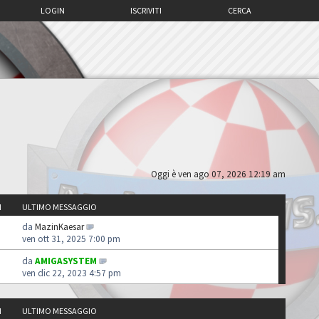
LOGIN
ISCRIVITI
CERCA
Oggi è ven ago 07, 2026 12:19 am
I
ULTIMO MESSAGGIO
da
MazinKaesar
ven ott 31, 2025 7:00 pm
da
AMIGASYSTEM
ven dic 22, 2023 4:57 pm
I
ULTIMO MESSAGGIO