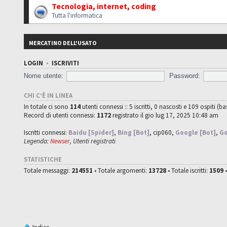
Tecnologia, internet, coding
Tutta l'informatica
MERCATINO DELL'USATO
LOGIN
•
ISCRIVITI
Nome utente:
Password:
CHI C’È IN LINEA
In totale ci sono
114
utenti connessi :: 5 iscritti, 0 nascosti e 109 ospiti (ba
Record di utenti connessi:
1172
registrato il gio lug 17, 2025 10:48 am
Iscritti connessi:
Baidu [Spider]
,
Bing [Bot]
,
cip060
,
Google [Bot]
,
Go
Legenda:
Newser
,
Utenti registrati
STATISTICHE
Totale messaggi:
214551
• Totale argomenti:
13728
• Totale iscritti:
1509
•