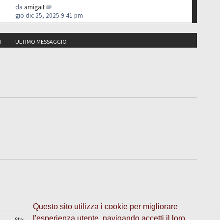
da
amigait
gio dic 25, 2025 9:41 pm
I
ULTIMO MESSAGGIO
Questo sito utilizza i cookie per migliorare
l'esperienza utente, navigando accetti il loro
Staff
•
Cancella cookie
• Tutti gli orari sono UTC + 1 ora [
ora legale
]