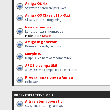
Amiga OS 4.x
Software e hardware per OS4.x
Amiga OS Classic (1.x-3.x)
Classic, anche retrogaming
News e rumors
Le nostre news in homepage
Moderatore:
Newser
Amiga in generale
Riflessioni, eventi, curiosità
MorphOS
MorphOS ed hardware compatibile
AROS e compatibili
AROS, sistemi compatibili ed emulatori
Programmazione su Amiga
Hello world!
INFORMATICA E TECNOLOGIA
Altri sistemi operativi
OS X, Linux e tutti gli altri OS