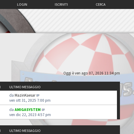
LOGIN
ISCRIVITI
CERCA
Oggi è ven ago 07, 2026 11:34 pm
I
ULTIMO MESSAGGIO
da
MazinKaesar
ven ott 31, 2025 7:00 pm
da
AMIGASYSTEM
ven dic 22, 2023 4:57 pm
I
ULTIMO MESSAGGIO