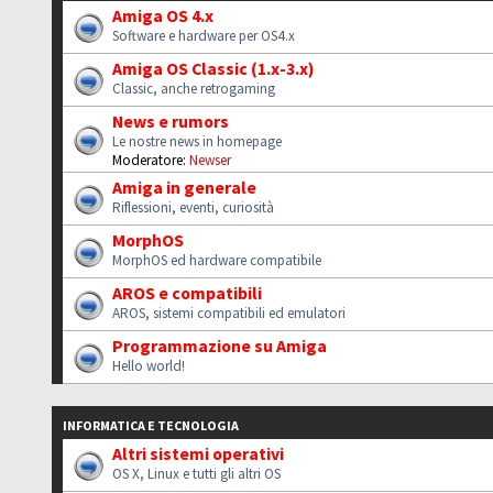
Amiga OS 4.x
Software e hardware per OS4.x
Amiga OS Classic (1.x-3.x)
Classic, anche retrogaming
News e rumors
Le nostre news in homepage
Moderatore:
Newser
Amiga in generale
Riflessioni, eventi, curiosità
MorphOS
MorphOS ed hardware compatibile
AROS e compatibili
AROS, sistemi compatibili ed emulatori
Programmazione su Amiga
Hello world!
INFORMATICA E TECNOLOGIA
Altri sistemi operativi
OS X, Linux e tutti gli altri OS