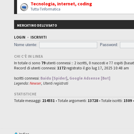
Tecnologia, internet, coding
Tutta l'informatica
MERCATINO DELL'USATO
LOGIN
•
ISCRIVITI
Nome utente:
Password:
CHI C’È IN LINEA
In totale ci sono
79
utenti connessi :: 2 iscritti, 0 nascosti e 77 ospiti (basat
Record di utenti connessi:
1172
registrato il gio lug 17, 2025 10:48 am
Iscritti connessi:
Baidu [Spider]
,
Google Adsense [Bot]
Legenda:
Newser
,
Utenti registrati
STATISTICHE
Totale messaggi:
214551
• Totale argomenti:
13728
• Totale iscritti:
1509
•