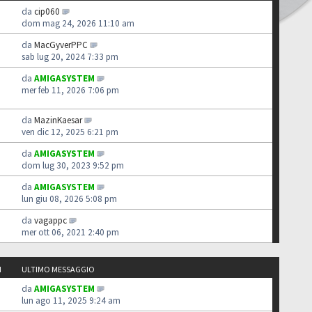
da
cip060
dom mag 24, 2026 11:10 am
da
MacGyverPPC
sab lug 20, 2024 7:33 pm
da
AMIGASYSTEM
mer feb 11, 2026 7:06 pm
da
MazinKaesar
ven dic 12, 2025 6:21 pm
da
AMIGASYSTEM
dom lug 30, 2023 9:52 pm
da
AMIGASYSTEM
lun giu 08, 2026 5:08 pm
da
vagappc
mer ott 06, 2021 2:40 pm
I
ULTIMO MESSAGGIO
da
AMIGASYSTEM
lun ago 11, 2025 9:24 am