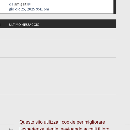
da
amigait
gio dic 25, 2025 9:41 pm
I
ULTIMO MESSAGGIO
Questo sito utilizza i cookie per migliorare
l'esperienza utente, navigando accetti il loro
Staff
•
Cancella cookie
• Tutti gli orari sono UTC + 1 ora [
ora legale
]