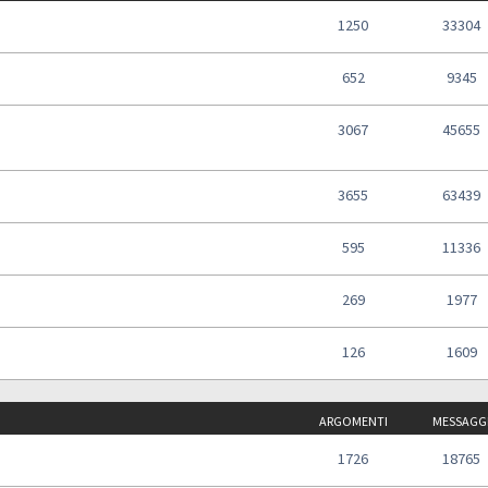
1250
33304
652
9345
3067
45655
3655
63439
595
11336
269
1977
126
1609
ARGOMENTI
MESSAGG
1726
18765