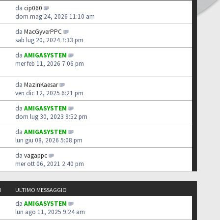
da
cip060
dom mag 24, 2026 11:10 am
da
MacGyverPPC
sab lug 20, 2024 7:33 pm
da
AMIGASYSTEM
mer feb 11, 2026 7:06 pm
da
MazinKaesar
ven dic 12, 2025 6:21 pm
da
AMIGASYSTEM
dom lug 30, 2023 9:52 pm
da
AMIGASYSTEM
lun giu 08, 2026 5:08 pm
da
vagappc
mer ott 06, 2021 2:40 pm
I
ULTIMO MESSAGGIO
da
AMIGASYSTEM
lun ago 11, 2025 9:24 am