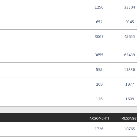
1250
33304
652
9345
3067
45655
3655
63439
595
11336
269
1977
126
1609
ARGOMENTI
MESSAGG
1726
18765