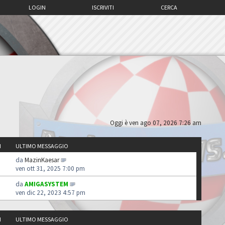
LOGIN
ISCRIVITI
CERCA
Oggi è ven ago 07, 2026 7:26 am
I
ULTIMO MESSAGGIO
da
MazinKaesar
ven ott 31, 2025 7:00 pm
da
AMIGASYSTEM
ven dic 22, 2023 4:57 pm
I
ULTIMO MESSAGGIO