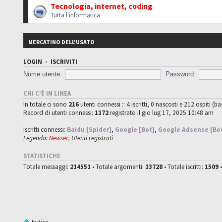
Tecnologia, internet, coding
Tutta l'informatica
MERCATINO DELL'USATO
LOGIN
•
ISCRIVITI
Nome utente:
Password:
CHI C’È IN LINEA
In totale ci sono
216
utenti connessi :: 4 iscritti, 0 nascosti e 212 ospiti (ba
Record di utenti connessi:
1172
registrato il gio lug 17, 2025 10:48 am
Iscritti connessi:
Baidu [Spider]
,
Google [Bot]
,
Google Adsense [Bo
Legenda:
Newser
,
Utenti registrati
STATISTICHE
Totale messaggi:
214551
• Totale argomenti:
13728
• Totale iscritti:
1509
•