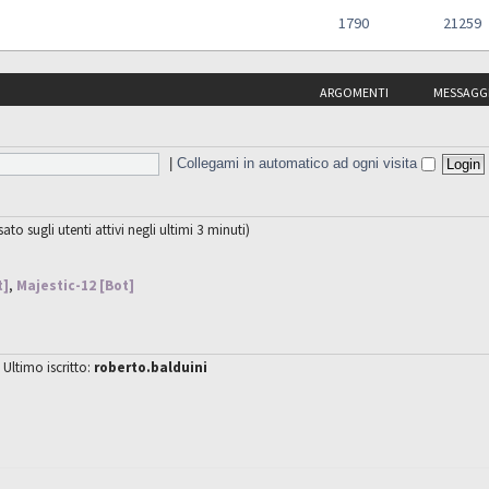
1790
21259
ARGOMENTI
MESSAGG
|
Collegami in automatico ad ogni visita
sato sugli utenti attivi negli ultimi 3 minuti)
t]
,
Majestic-12 [Bot]
 Ultimo iscritto:
roberto.balduini