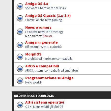
Amiga OS 4.x
Software e hardware per OS4.x
Amiga OS Classic (1.x-3.x)
Classic, anche retrogaming
News e rumors
Le nostre news in homepage
Moderatore:
Newser
Amiga in generale
Riflessioni, eventi, curiosità
MorphOS
MorphOS ed hardware compatibile
AROS e compatibili
AROS, sistemi compatibili ed emulatori
Programmazione su Amiga
Hello world!
INFORMATICA E TECNOLOGIA
Altri sistemi operativi
OS X, Linux e tutti gli altri OS