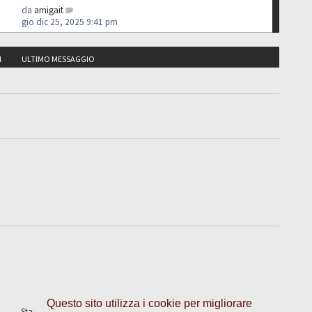
da
amigait
gio dic 25, 2025 9:41 pm
I
ULTIMO MESSAGGIO
Questo sito utilizza i cookie per migliorare
Staff
•
Cancella cookie
• Tutti gli orari sono UTC + 1 ora [
ora legale
]